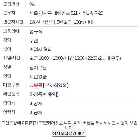
모집인원
0명
근무지
서울 강남구 테헤란로 521 지하1층 R-29
인근지하철
2호선 삼성역 5번출구 100m 이내
고용형태
정규직
경력
무관
급여
면접시 협의
요일/시간
오픈 10:00 ~ 19:00 / 마감 13:00~ 22:00 (2교대 근무)
성별
남여무관
연령
제한없음
매장구분
쇼핑몰
[ 본사직영점 ]
취급품목
화장품판매직 []
담당자
비공개
연락처
비공개
모집요강에 이미지가 포함되어 있습니다. 아래 버튼을 터치하시면 내용이 보입
니다.