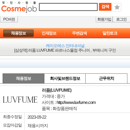
PC버전
회원가입
로그인
채용정보
인재정보
주변검색
알찬토크
케이오에스 인터내셔널
[삼성역] 러퓸 LUVFUME 파르나스몰점 주니어 , 부매니저 구인
채용정보
회사및브랜드정보
근무위치
러퓸(LUVFUME)
가격대 : 중가
사이트 :
http://www.luvfume.com
품목 : 화장품판매직
최종수정일
2023-09-22
모집마감일
채용시까지