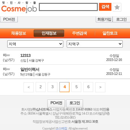
PC버전
회원가입
로그인
채용정보
인재정보
주변검색
알찬토크
이○○
12313
수정일
|
2015-12-16
(
남
/
57
)
신입
서울 강북구
이○○
일반이력서
수정일
|
2015-12-11
(
남
/
57
)
5년 1개월
서울 강동구
2
3
4
5
6
<
>
PC버전
로그인
회사명:
(주)샵네트웍스
사업자등록번호:
114-87-01861
대표:
이인용
주소: 06194 서울특별시 강남구 테헤란로78길 14-13 포스타빌딩9층
TEL:02-851-0815
직업정보제공사업신고번호:
서울청 제 2012-30호
Copyright©
코스메잡
. All rights reserved.